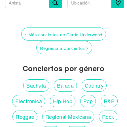
‹
Más conciertos de Carrie Underwood
›
Regresar a Conciertos
Conciertos por género
Bachata
Balada
Country
Electronica
Hip Hop
Pop
R&B
Reggae
Regional Mexicana
Rock