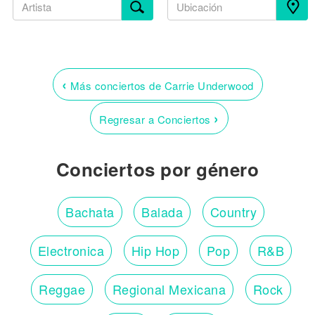
‹
Más conciertos de Carrie Underwood
›
Regresar a Conciertos
Conciertos por género
Bachata
Balada
Country
Electronica
Hip Hop
Pop
R&B
Reggae
Regional Mexicana
Rock