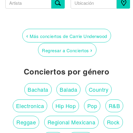
‹
Más conciertos de Carrie Underwood
›
Regresar a Conciertos
Conciertos por género
Bachata
Balada
Country
Electronica
Hip Hop
Pop
R&B
Reggae
Regional Mexicana
Rock