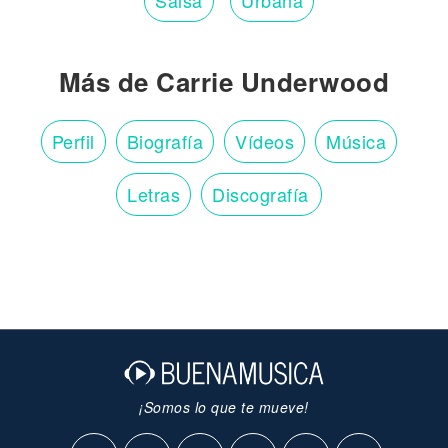
Salsa
Urbana
Más de Carrie Underwood
Perfil
Biografía
Vídeos
Música
Letras
Discografía
¡Somos lo que te mueve!