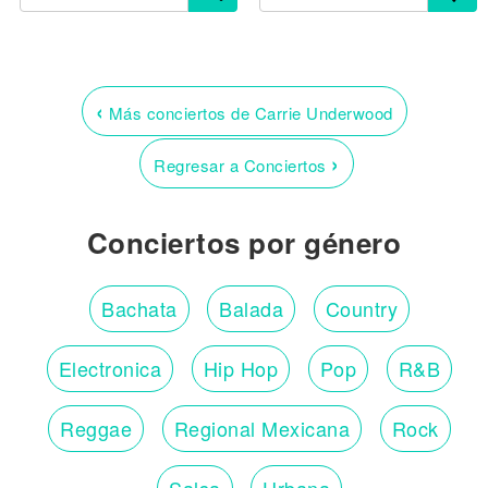
‹
Más conciertos de Carrie Underwood
›
Regresar a Conciertos
Conciertos por género
Bachata
Balada
Country
Electronica
Hip Hop
Pop
R&B
Reggae
Regional Mexicana
Rock