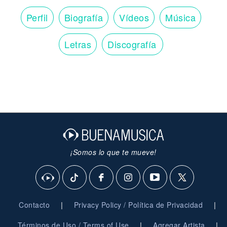
Perfil
Biografía
Vídeos
Música
Letras
Discografía
¡Somos lo que te mueve!
|
|
Contacto
Privacy Policy / Política de Privacidad
|
|
Términos de Uso / Terms of Use
Agregar Artista