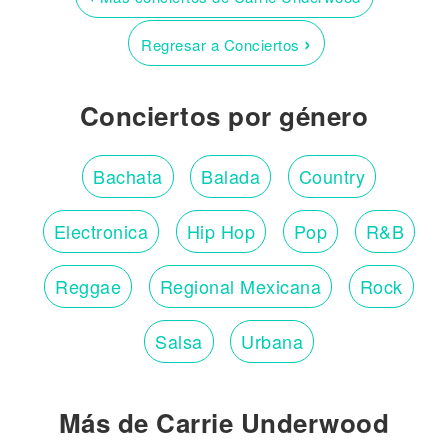
›
Regresar a Conciertos
Conciertos por género
Bachata
Balada
Country
Electronica
Hip Hop
Pop
R&B
Reggae
Regional Mexicana
Rock
Salsa
Urbana
Más de Carrie Underwood