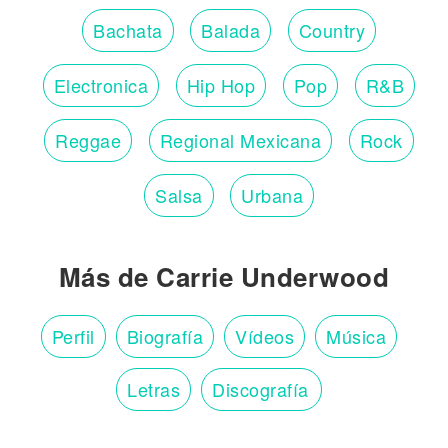
Bachata
Balada
Country
Electronica
Hip Hop
Pop
R&B
Reggae
Regional Mexicana
Rock
Salsa
Urbana
Más de Carrie Underwood
Perfil
Biografía
Vídeos
Música
Letras
Discografía