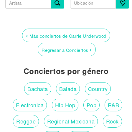
‹
Más conciertos de Carrie Underwood
›
Regresar a Conciertos
Conciertos por género
Bachata
Balada
Country
Electronica
Hip Hop
Pop
R&B
Reggae
Regional Mexicana
Rock