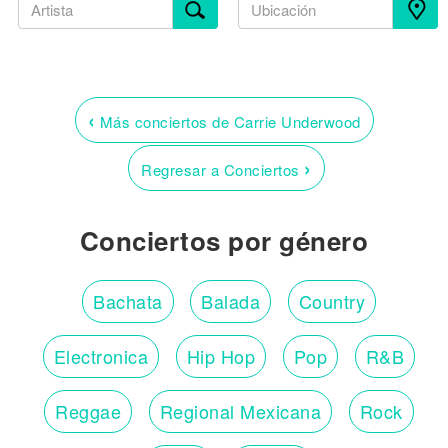
‹
Más conciertos de Carrie Underwood
›
Regresar a Conciertos
Conciertos por género
Bachata
Balada
Country
Electronica
Hip Hop
Pop
R&B
Reggae
Regional Mexicana
Rock