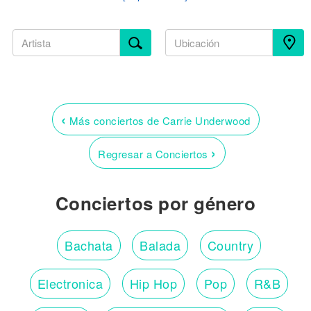
‹
Más conciertos de Carrie Underwood
›
Regresar a Conciertos
Conciertos por género
Bachata
Balada
Country
Electronica
Hip Hop
Pop
R&B