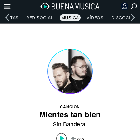
RTISTAS
RED SOCIAL
MÚSICA
VÍDEOS
DISCOGRAFÍ
CANCIÓN
Mientes tan bien
Sin Bandera
286