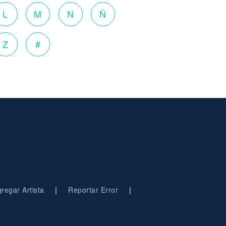
L
M
N
Ñ
Z
#
|
|
regar Artista
Reportar Error