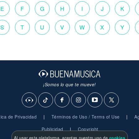
E
F
G
H
I
J
K
S
T
U
V
W
X
Y
¡Somos lo que te mueve!
|
|
ítica de Privacidad
Términos de Uso / Terms of Use
Ag
|
Publicidad
Copyright
Al usar esta plataforma, aceptas nuestro uso de
cookies