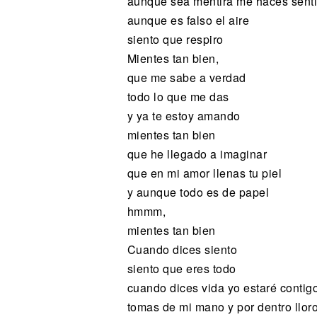
aunque sea mentira me haces senti
aunque es falso el aire
siento que respiro
Mientes tan bien,
que me sabe a verdad
todo lo que me das
y ya te estoy amando
mientes tan bien
que he llegado a imaginar
que en mi amor llenas tu piel
y aunque todo es de papel
hmmm,
mientes tan bien
Cuando dices siento
siento que eres todo
cuando dices vida yo estaré contig
tomas de mi mano y por dentro llor