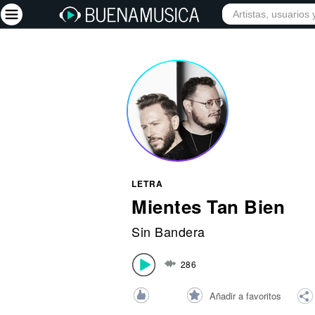
INICIO
ARTISTAS
Iniciar sesión
Registrarse
Inicio
Artistas
Red Social
LETRA
Música
Mientes Tan Bien
Vídeos
Sin Bandera
Discografías
286
Letras
Conciertos
Añadir a favoritos