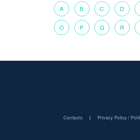
A
B
C
D
O
P
Q
R
|
Contacto
Privacy Policy / Pol