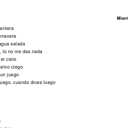
Mien
entera
rimavera
 agua salada
a, tú no me das nada
el cielo
uelvo ciego
 un juego
luego, cuando dices luego
o