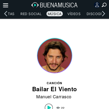
RTISTAS
RED SOCIAL
MÚSICA
VÍDEOS
DISCOGRAFÍ
CANCIÓN
Bailar El Viento
Manuel Carrasco
22