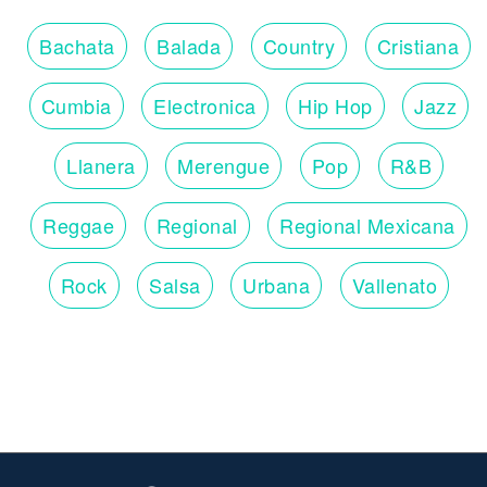
Bachata
Balada
Country
Cristiana
Cumbia
Electronica
Hip Hop
Jazz
Llanera
Merengue
Pop
R&B
Reggae
Regional
Regional Mexicana
Rock
Salsa
Urbana
Vallenato