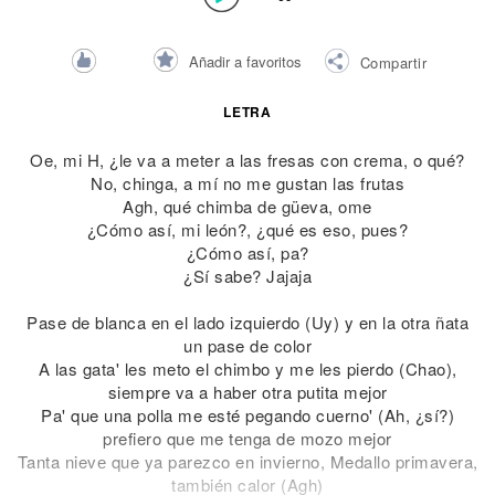
Añadir a favoritos
Compartir
LETRA
Oe, mi H, ¿le va a meter a las fresas con crema, o qué?
No, chinga, a mí no me gustan las frutas
Agh, qué chimba de güeva, ome
¿Cómo así, mi león?, ¿qué es eso, pues?
¿Cómo así, pa?
¿Sí sabe? Jajaja
Pase de blanca en el lado izquierdo (Uy) y en la otra ñata
un pase de color
A las gata' les meto el chimbo y me les pierdo (Chao),
siempre va a haber otra putita mejor
Pa' que una polla me esté pegando cuerno' (Ah, ¿sí?)
prefiero que me tеnga de mozo mejor
Tanta nievе que ya parezco en invierno, Medallo primavera,
también calor (Agh)