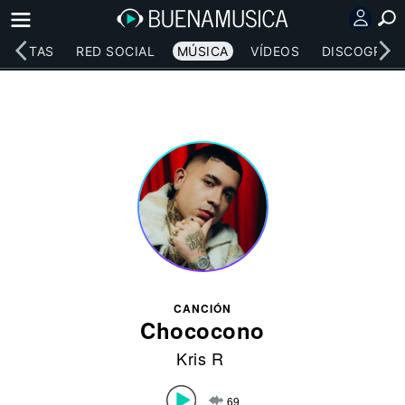
RTISTAS
RED SOCIAL
MÚSICA
VÍDEOS
DISCOGRAFÍ
CANCIÓN
Chococono
Kris R
69