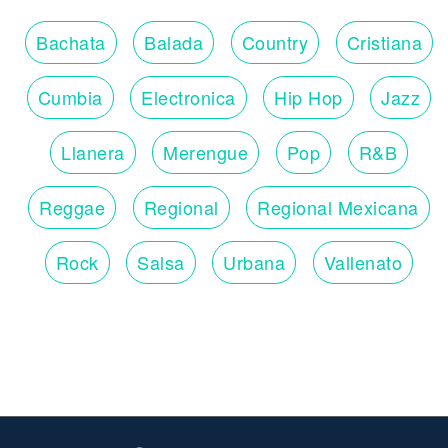
Bachata
Balada
Country
Cristiana
Cumbia
Electronica
Hip Hop
Jazz
Llanera
Merengue
Pop
R&B
Reggae
Regional
Regional Mexicana
Rock
Salsa
Urbana
Vallenato