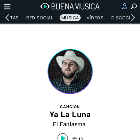
RTISTAS
RED SOCIAL
MÚSICA
VÍDEOS
DISCOGRAFÍ
CANCIÓN
Ya La Luna
El Fantasma
19