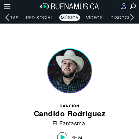
RTISTAS
RED SOCIAL
MÚSICA
VÍDEOS
DISCOGRAFÍ
CANCIÓN
Candido Rodriguez
El Fantasma
24