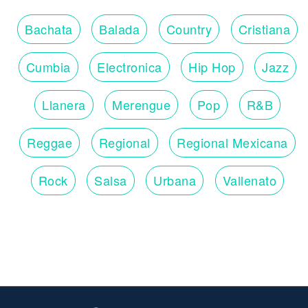
Bachata
Balada
Country
Cristiana
Cumbia
Electronica
Hip Hop
Jazz
Llanera
Merengue
Pop
R&B
Reggae
Regional
Regional Mexicana
Rock
Salsa
Urbana
Vallenato