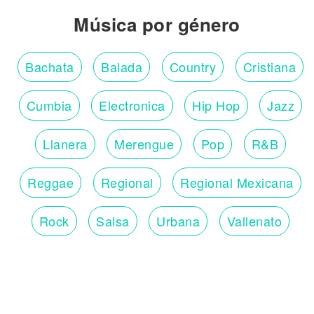
Música por género
Bachata
Balada
Country
Cristiana
Cumbia
Electronica
Hip Hop
Jazz
Llanera
Merengue
Pop
R&B
Reggae
Regional
Regional Mexicana
Rock
Salsa
Urbana
Vallenato