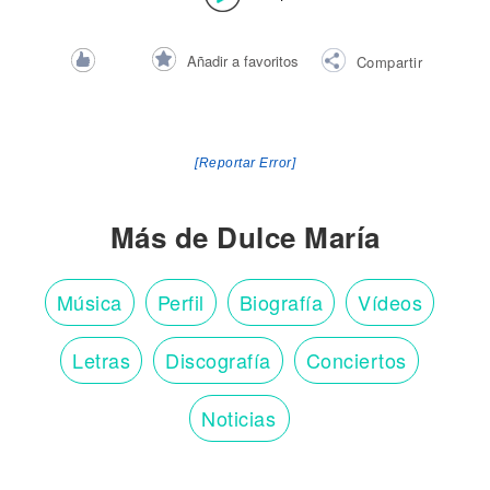
Añadir a favoritos
Compartir
[Reportar Error]
Más de Dulce María
Música
Perfil
Biografía
Vídeos
Letras
Discografía
Conciertos
Noticias