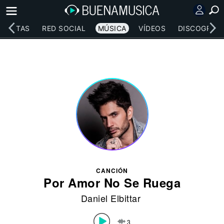
RTISTAS
RED SOCIAL
MÚSICA
VÍDEOS
DISCOGRAFÍ
CANCIÓN
Por Amor No Se Ruega
Daniel Elbittar
3