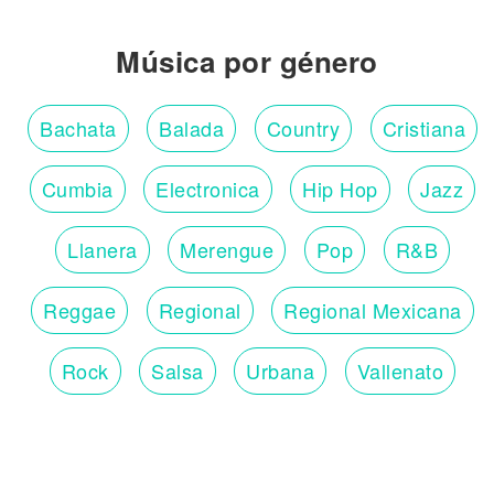
Pa-Pa-Pa-Pa
Pásame, pásame.
Pa-Pa-Pa-Pa
Música por género
Pásame, pásame.
Pa-Pa-Pa-Pa
(Pásame la botella)
Bachata
Balada
Country
Cristiana
Cumbia
Electronica
Hip Hop
Jazz
Llanera
Merengue
Pop
R&B
Reggae
Regional
Regional Mexicana
Rock
Salsa
Urbana
Vallenato