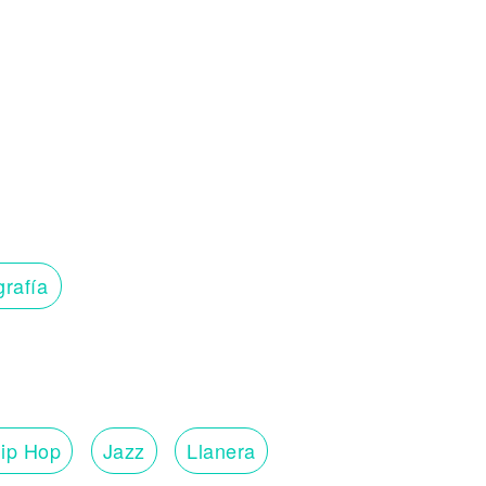
grafía
ip Hop
Jazz
Llanera