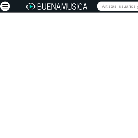
Iniciar sesión
Registrarse
Inicio
Artistas
Red Social
Música
Vídeos
Discografías
Letras
Conciertos