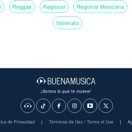
B
Reggae
Regional
Regional Mexicana
Vallenato
¡Somos lo que te mueve!
|
|
ítica de Privacidad
Términos de Uso / Terms of Use
Ag