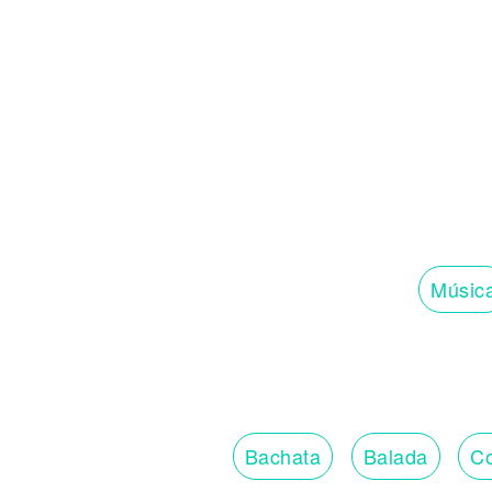
Noticias
Músic
Bachata
Balada
Co