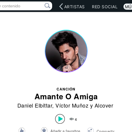
INICIO
ARTISTAS
RED SOCIAL
MÚ
CANCIÓN
Amante O Amiga
Daniel Elbittar
,
Víctor Muñoz
y Alcover
4
Añadir a favoritos
Compartir