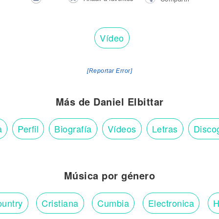
Vídeo
[Reportar Error]
Más de Daniel Elbittar
a
Perfil
Biografía
Vídeos
Letras
Disco
Música por género
untry
Cristiana
Cumbia
Electronica
H