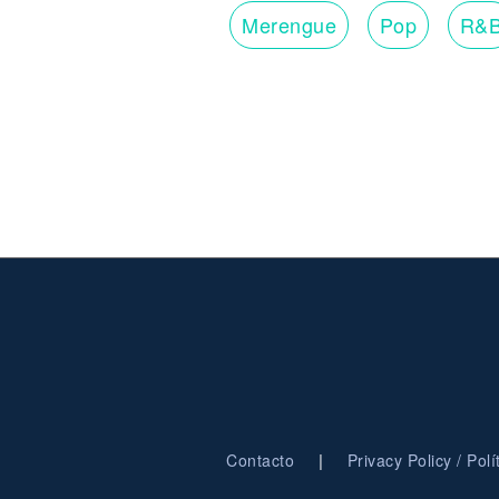
Merengue
Pop
R&
|
Contacto
Privacy Policy / Pol