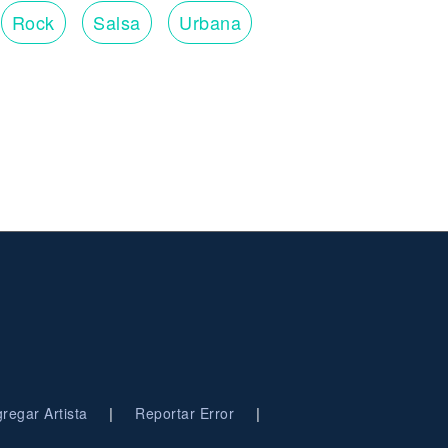
Rock
Salsa
Urbana
|
|
regar Artista
Reportar Error