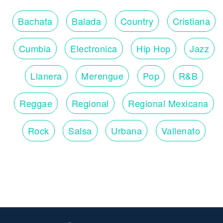
Bachata
Balada
Country
Cristiana
Cumbia
Electronica
Hip Hop
Jazz
Llanera
Merengue
Pop
R&B
Reggae
Regional
Regional Mexicana
Rock
Salsa
Urbana
Vallenato