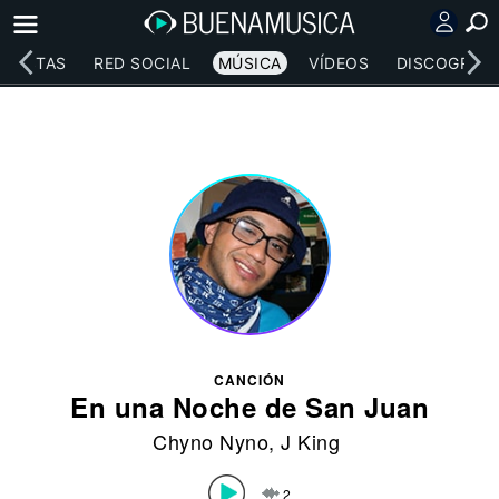
RTISTAS
RED SOCIAL
MÚSICA
VÍDEOS
DISCOGRAFÍ
CANCIÓN
En una Noche de San Juan
Chyno Nyno
, J King
2