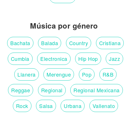
Música por género
Bachata
Balada
Country
Cristiana
Cumbia
Electronica
Hip Hop
Jazz
Llanera
Merengue
Pop
R&B
Reggae
Regional
Regional Mexicana
Rock
Salsa
Urbana
Vallenato