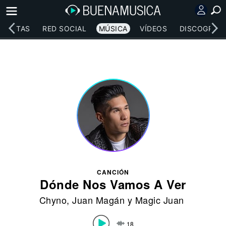
RTISTAS
RED SOCIAL
MÚSICA
VÍDEOS
DISCOGRAFÍ
CANCIÓN
Dónde Nos Vamos A Ver
Chyno
,
Juan Magán
y Magic Juan
18