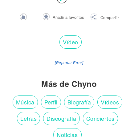
Añadir a favoritos
Compartir
Vídeo
[Reportar Error]
Más de Chyno
Música
Perfil
Biografía
Vídeos
Letras
Discografía
Conciertos
Noticias