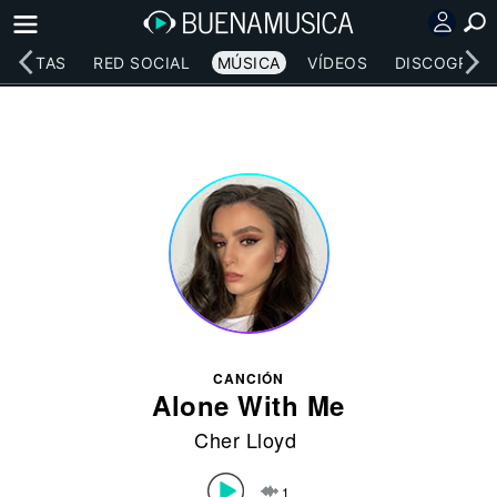
RTISTAS
RED SOCIAL
MÚSICA
VÍDEOS
DISCOGRAFÍ
CANCIÓN
Alone With Me
Cher Lloyd
1