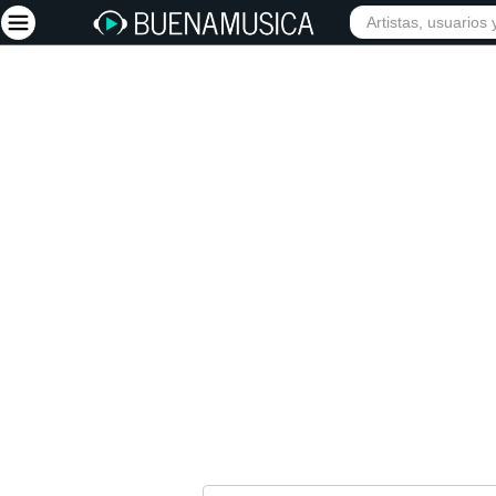
INICIO
ARTISTAS
Iniciar sesión
Registrarse
Inicio
Artistas
Red Social
Música
Vídeos
Discografías
Letras
Conciertos