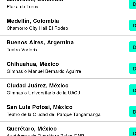
D
Plaza de Toros
Medellín, Colombia
D
Chamorro City Hall El Rodeo
Buenos Aires, Argentina
D
Teatro Vorterix
Chihuahua, México
D
Gimnasio Manuel Bernardo Aguirre
Ciudad Juárez, México
D
Gimnasio Universitario de la UACJ
San Luis Potosí, México
D
Teatro de la Ciudad del Parque Tangamanga
Querétaro, México
D
Autódromo de Querétaro/Pulso GNP