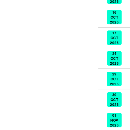
2026
16
OCT
2026
17
OCT
2026
24
OCT
2026
29
OCT
2026
30
OCT
2026
01
NOV
2026