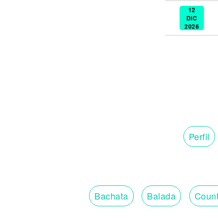
12
DIC
2026
Perfil
Bachata
Balada
Count