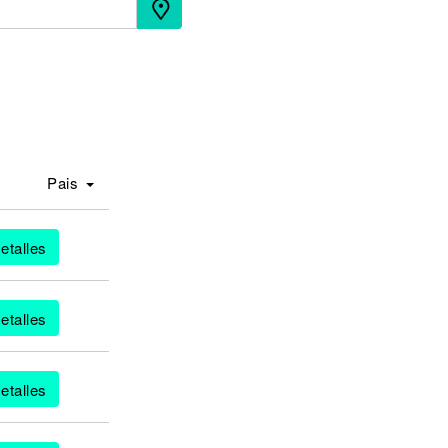
Pais
etalles
etalles
etalles