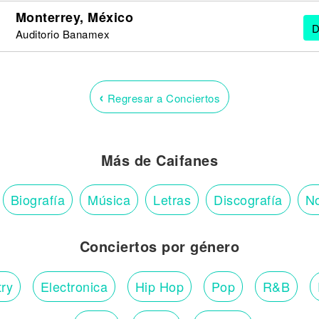
Monterrey, México
D
Auditorio Banamex
‹
Regresar a Conciertos
Más de Caifanes
Biografía
Música
Letras
Discografía
No
Conciertos por género
ry
Electronica
Hip Hop
Pop
R&B