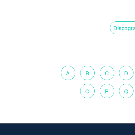
Discogra
A
B
C
D
O
P
Q