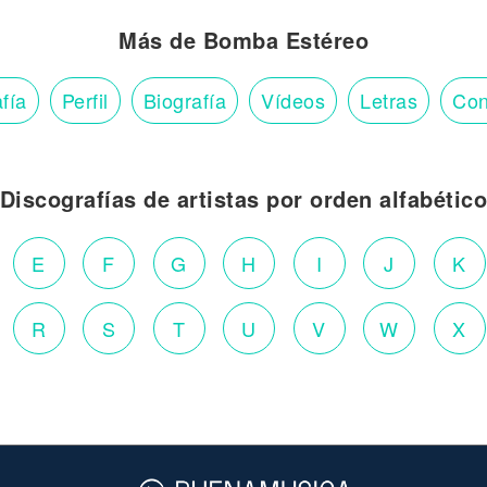
Más de Bomba Estéreo
fía
Perfil
Biografía
Vídeos
Letras
Con
Discografías de artistas por orden alfabétic
E
F
G
H
I
J
K
R
S
T
U
V
W
X