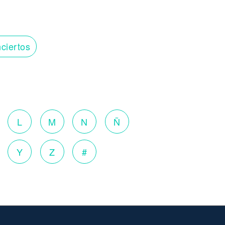
ciertos
o
L
M
N
Ñ
Y
Z
#