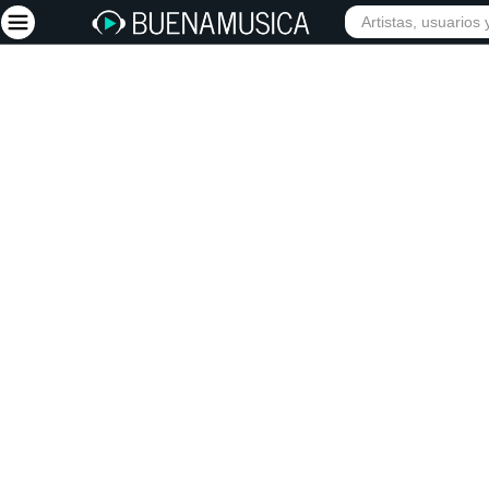
INIC
Iniciar sesión
Registrarse
Inicio
Artistas
Red Social
Música
Vídeos
Discografías
Letras
Conciertos