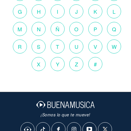
G
H
I
J
K
L
M
N
Ñ
O
P
Q
R
S
T
U
V
W
X
Y
Z
#
¡Somos lo que te mueve!