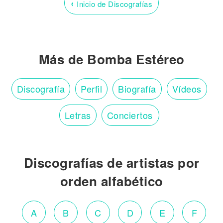
‹
Inicio de Discografías
Más de Bomba Estéreo
Discografía
Perfil
Biografía
Vídeos
Letras
Conciertos
Discografías de artistas por
orden alfabético
A
B
C
D
E
F