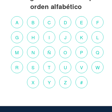
orden alfabético
A
B
C
D
E
F
G
H
I
J
K
L
M
N
Ñ
O
P
Q
R
S
T
U
V
W
X
Y
Z
#