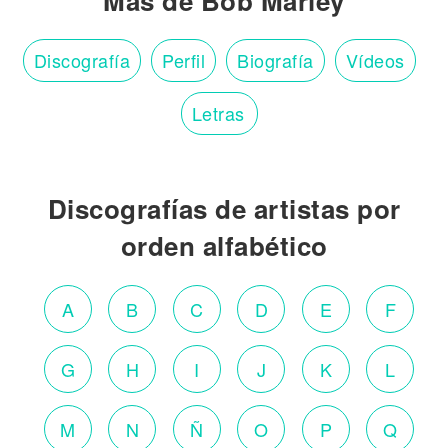
Más de Bob Marley
Discografía
Perfil
Biografía
Vídeos
Letras
Discografías de artistas por
orden alfabético
A
B
C
D
E
F
G
H
I
J
K
L
M
N
Ñ
O
P
Q