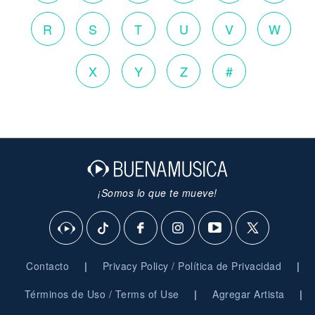
R
S
T
U
V
W
X
Y
Z
#
¡Somos lo que te mueve!
|
|
Contacto
Privacy Policy / Política de Privacidad
|
|
Términos de Uso / Terms of Use
Agregar Artista