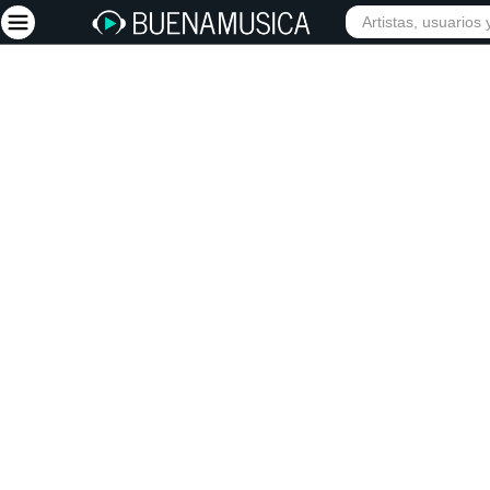
INIC
Iniciar sesión
Registrarse
Inicio
Artistas
Red Social
Música
Vídeos
Discografías
Letras
Conciertos