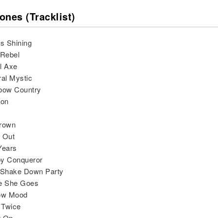
ones (Tracklist)
Is Shining
 Rebel
l Axe
ral Mystic
nbow Country
ion
a
Brown
 Out
Years
py Conqueror
l Shake Down Party
re She Goes
low Mood
t Twice
t On