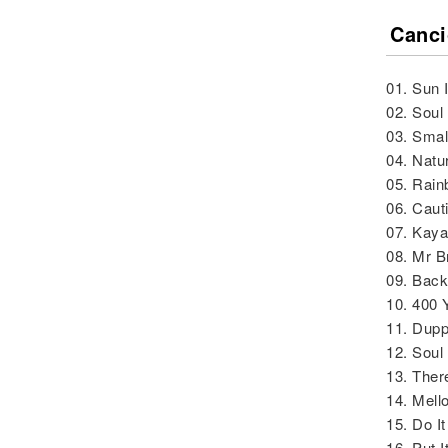
Canci
01. Sun 
02. Soul
03. Smal
04. Natu
05. Rai
06. Caut
07. Kay
08. Mr 
09. Back
10. 400 
11. Dup
12. Sou
13. The
14. Mel
15. Do I
16. Put I