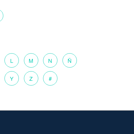
o
L
M
N
Ñ
Y
Z
#