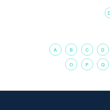
D
A
B
C
D
O
P
Q