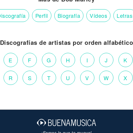
iscografía
Perfil
Biografía
Vídeos
Letras
Discografías de artistas por orden alfabétic
E
F
G
H
I
J
K
R
S
T
U
V
W
X
¡Somos lo que te mueve!