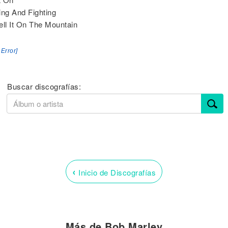
ing And Fighting
ell It On The Mountain
 Error]
Buscar discografías:
‹
Inicio de Discografías
Más de Bob Marley