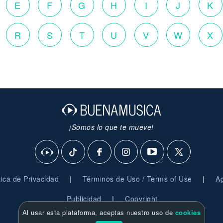
E
F
G
H
I
J
K
R
S
T
U
V
W
X
¡Somos lo que te mueve!
|
|
ítica de Privacidad
Términos de Uso / Terms of Use
Ag
|
Publicidad
Copyright
Al usar esta plataforma, aceptas nuestro uso de
cookies
© 2026 BuenaMusica.com - Derechos Reservados