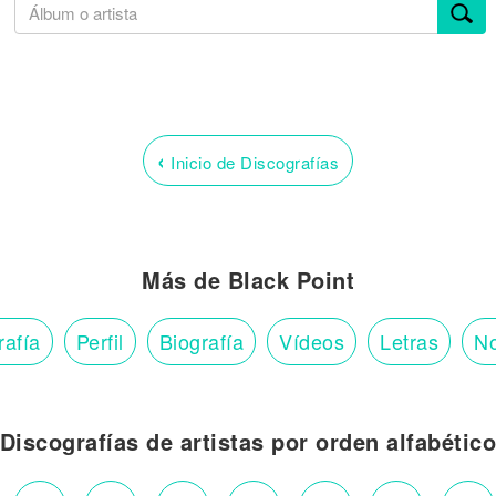
‹
Inicio de Discografías
Más de Black Point
rafía
Perfil
Biografía
Vídeos
Letras
No
Discografías de artistas por orden alfabétic