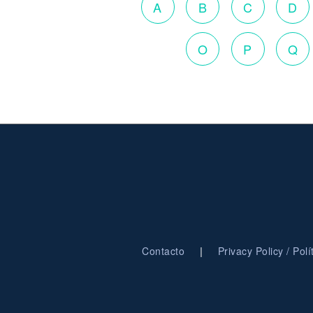
A
B
C
D
O
P
Q
|
Contacto
Privacy Policy / Pol