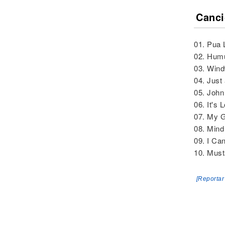
Canci
01. Pua L
02. Hum
03. Wind
04. Just
05. Joh
06. It's 
07. My G
08. Mind
09. I Ca
10. Must
[Reportar