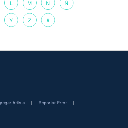
L
M
N
Ñ
Y
Z
#
|
|
regar Artista
Reportar Error