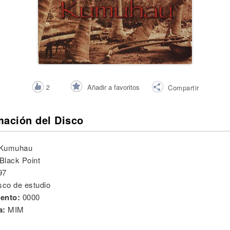
Añadir a favoritos
2
Compartir
mación del Disco
Kumuhau
Black Point
97
sco de estudio
ento:
0000
a:
MIM