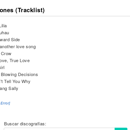
ones (Tracklist)
ilia
uhau
ward Side
 another love song
n Crow
Love, True Love
irl
 Blowing Decisions
n't Tell You Why
ang Sally
 Error]
Buscar discografías: