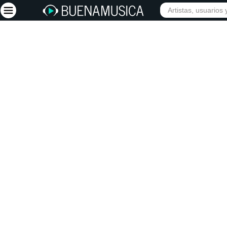
INIC
Iniciar sesión
Registrarse
Inicio
Artistas
Red Social
Música
Vídeos
Discografías
Letras
Conciertos