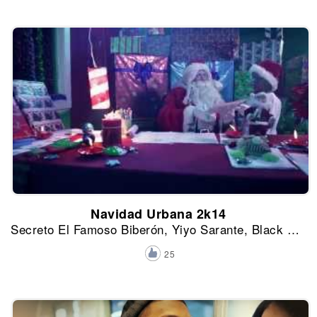
Navidad Urbana 2k14
Secreto El Famoso Biberón, Yiyo Sarante, Black Point, Shadow Blow, Mozart La Para, Paramba, El Jodon, El Mayor, Musicólogo, El Poeta Callejero, Melymel, Milka La Más Dura, Shelow Shaq y Jowell y Randy
25