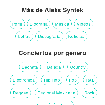
Más de Aleks Syntek
Perfil
Biografía
Música
Vídeos
Letras
Discografía
Noticias
Conciertos por género
Bachata
Balada
Country
Electronica
Hip Hop
Pop
R&B
Reggae
Regional Mexicana
Rock