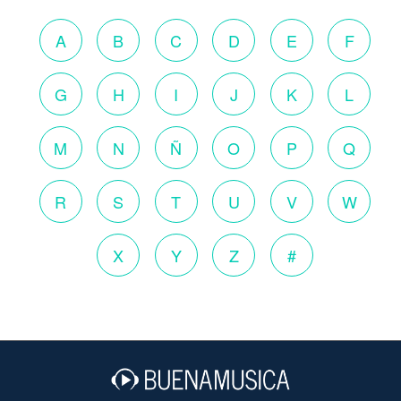
A
B
C
D
E
F
G
H
I
J
K
L
M
N
Ñ
O
P
Q
R
S
T
U
V
W
X
Y
Z
#