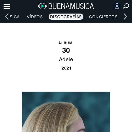
MÚSICA
VÍDEOS
DISCOGRAFÍAS
CONCIERTOS
LE
ÁLBUM
30
Adele
2021