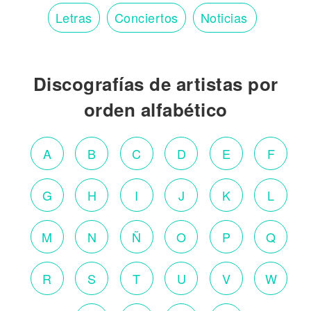
Letras
Conciertos
Noticias
Discografías de artistas por
orden alfabético
A
B
C
D
E
F
G
H
I
J
K
L
M
N
Ñ
O
P
Q
R
S
T
U
V
W