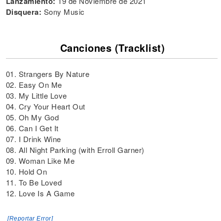
Lanzamiento:
19 de Noviembre de 2021
Disquera:
Sony Music
Canciones (Tracklist)
01. Strangers By Nature
02. Easy On Me
03. My Little Love
04. Cry Your Heart Out
05. Oh My God
06. Can I Get It
07. I Drink Wine
08. All Night Parking (with Erroll Garner)
09. Woman Like Me
10. Hold On
11. To Be Loved
12. Love Is A Game
[Reportar Error]