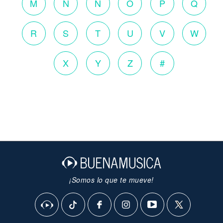
M
N
Ñ
O
P
Q
R
S
T
U
V
W
X
Y
Z
#
¡Somos lo que te mueve!