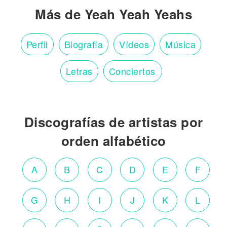
Más de Yeah Yeah Yeahs
Perfil
Biografía
Vídeos
Música
Letras
Conciertos
Discografías de artistas por
orden alfabético
A
B
C
D
E
F
G
H
I
J
K
L