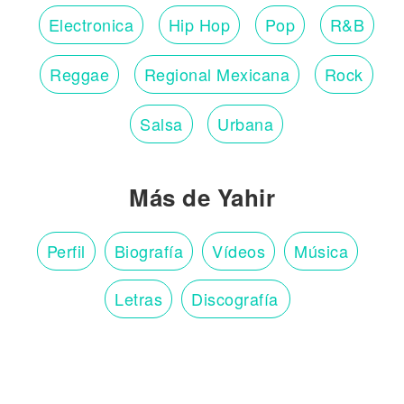
Electronica
Hip Hop
Pop
R&B
Reggae
Regional Mexicana
Rock
Salsa
Urbana
Más de Yahir
Perfil
Biografía
Vídeos
Música
Letras
Discografía