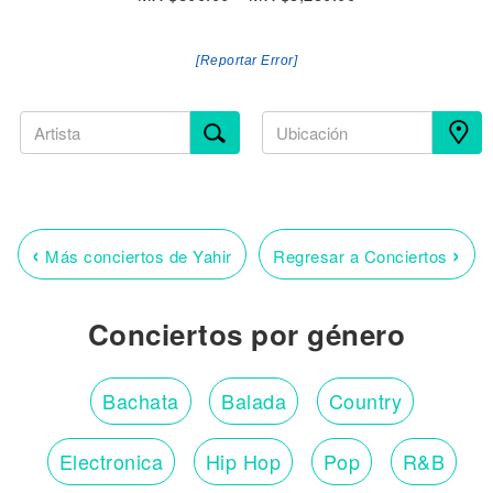
[Reportar Error]
‹
›
Más conciertos de Yahir
Regresar a Conciertos
Conciertos por género
Bachata
Balada
Country
Electronica
Hip Hop
Pop
R&B