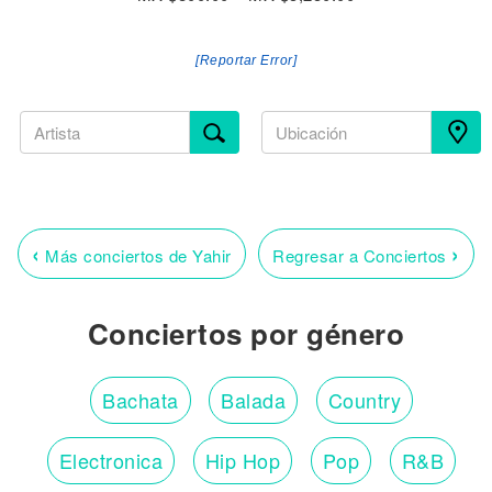
[Reportar Error]
‹
›
Más conciertos de Yahir
Regresar a Conciertos
Conciertos por género
Bachata
Balada
Country
Electronica
Hip Hop
Pop
R&B