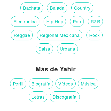
Bachata
Balada
Country
Electronica
Hip Hop
Pop
R&B
Reggae
Regional Mexicana
Rock
Salsa
Urbana
Más de Yahir
Perfil
Biografía
Vídeos
Música
Letras
Discografía