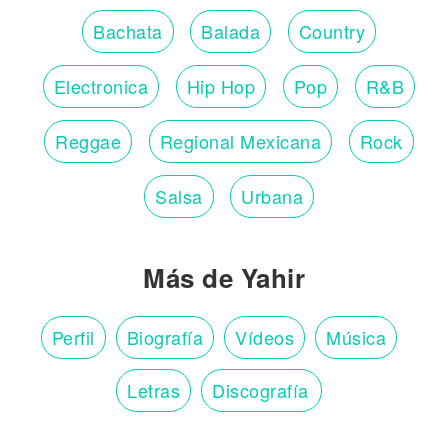
Bachata
Balada
Country
Electronica
Hip Hop
Pop
R&B
Reggae
Regional Mexicana
Rock
Salsa
Urbana
Más de Yahir
Perfil
Biografía
Vídeos
Música
Letras
Discografía