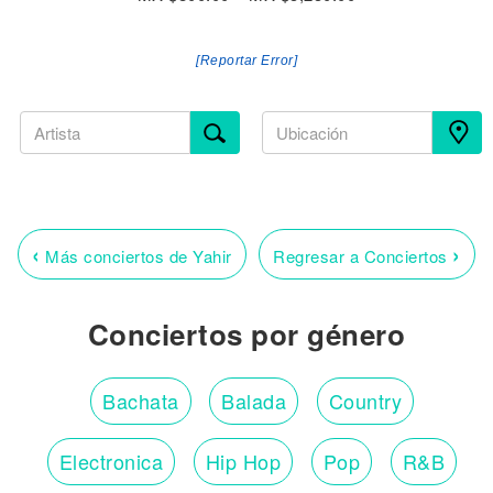
[Reportar Error]
‹
›
Más conciertos de Yahir
Regresar a Conciertos
Conciertos por género
Bachata
Balada
Country
Electronica
Hip Hop
Pop
R&B