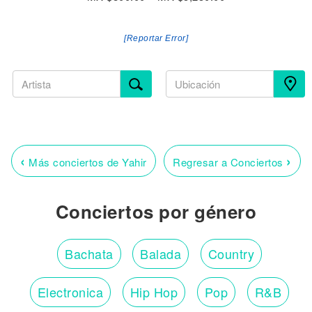
[Reportar Error]
‹
›
Más conciertos de Yahir
Regresar a Conciertos
Conciertos por género
Bachata
Balada
Country
Electronica
Hip Hop
Pop
R&B