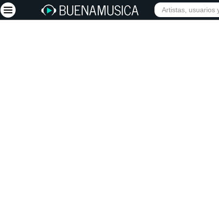
INICIO
ARTISTAS
Iniciar sesión
Registrarse
Inicio
Artistas
Red Social
Música
Vídeos
Discografías
Letras
Conciertos