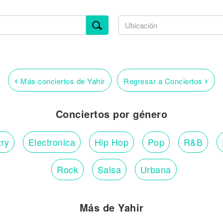
‹
›
Más conciertos de Yahir
Regresar a Conciertos
Conciertos por género
ry
Electronica
Hip Hop
Pop
R&B
Rock
Salsa
Urbana
Más de Yahir