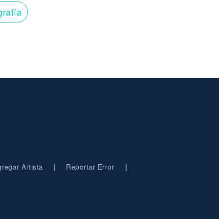
grafía
|
|
regar Artista
Reportar Error