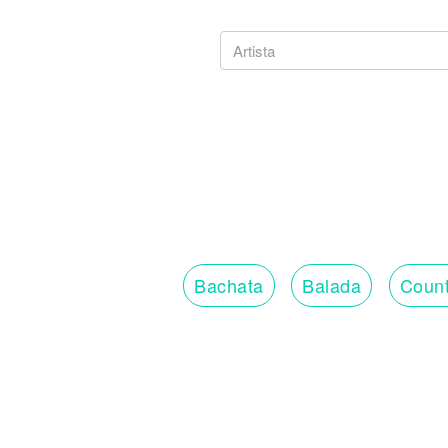
Bachata
Balada
Count