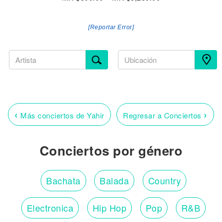
[Reportar Error]
‹
›
Más conciertos de Yahir
Regresar a Conciertos
Conciertos por género
Bachata
Balada
Country
Electronica
Hip Hop
Pop
R&B