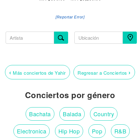
[Reportar Error]
‹
›
Más conciertos de Yahir
Regresar a Conciertos
Conciertos por género
Bachata
Balada
Country
Electronica
Hip Hop
Pop
R&B