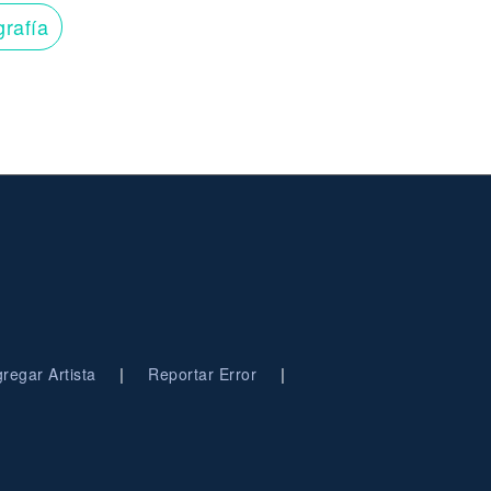
grafía
|
|
regar Artista
Reportar Error