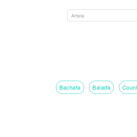
Bachata
Balada
Count