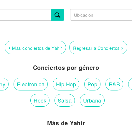
‹
›
Más conciertos de Yahir
Regresar a Conciertos
Conciertos por género
ry
Electronica
Hip Hop
Pop
R&B
Rock
Salsa
Urbana
Más de Yahir