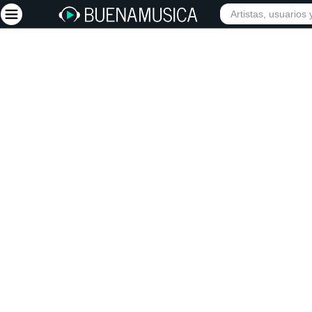
INICIO
ARTISTAS
Iniciar sesión
Registrarse
Inicio
Artistas
Red Social
Música
Vídeos
Discografías
Letras
Conciertos