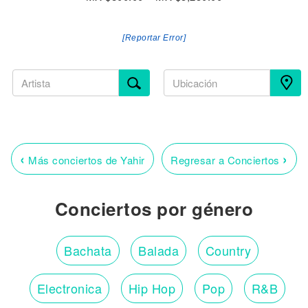
[Reportar Error]
‹
›
Más conciertos de Yahir
Regresar a Conciertos
Conciertos por género
Bachata
Balada
Country
Electronica
Hip Hop
Pop
R&B