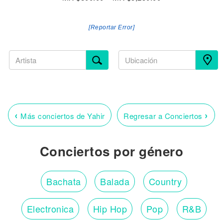
[Reportar Error]
‹
›
Más conciertos de Yahir
Regresar a Conciertos
Conciertos por género
Bachata
Balada
Country
Electronica
Hip Hop
Pop
R&B