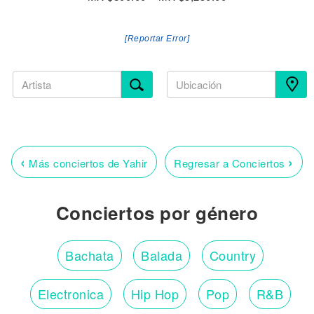
[Reportar Error]
‹
›
Más conciertos de Yahir
Regresar a Conciertos
Conciertos por género
Bachata
Balada
Country
Electronica
Hip Hop
Pop
R&B