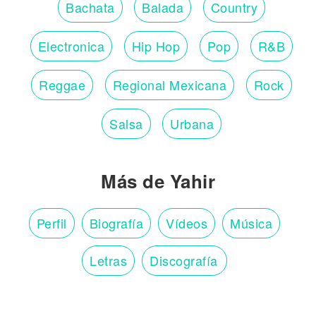
Bachata
Balada
Country
Electronica
Hip Hop
Pop
R&B
Reggae
Regional Mexicana
Rock
Salsa
Urbana
Más de Yahir
Perfil
Biografía
Vídeos
Música
Letras
Discografía