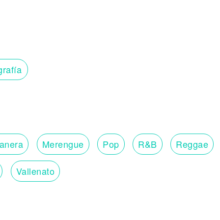
grafía
lanera
Merengue
Pop
R&B
Reggae
Vallenato