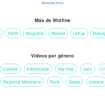
[Reportar Error]
Más de Wolfine
s
Perfil
Biografía
Música
Letras
Disco
Vídeos por género
Cumbia
Electronica
Hip Hop
Jazz
L
Regional Mexicana
Rock
Salsa
Urbana