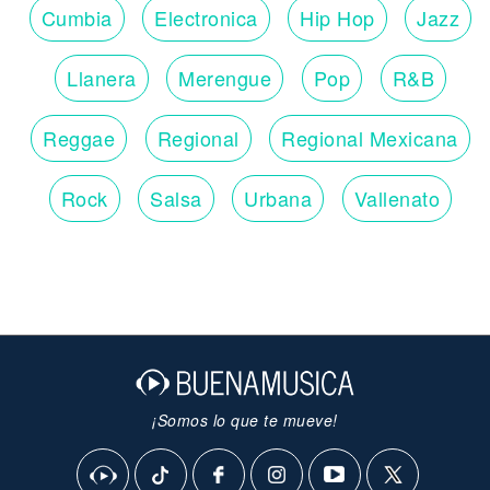
Cumbia
Electronica
Hip Hop
Jazz
Llanera
Merengue
Pop
R&B
Reggae
Regional
Regional Mexicana
Rock
Salsa
Urbana
Vallenato
¡Somos lo que te mueve!