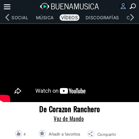
RED SOCIAL
MÚSICA
VÍDEOS
DISCOGRAFÍAS
CONC
De Corazon Ranchero
Voz de Mando
Añadir a favoritos
4
Compartir